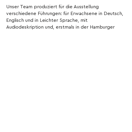
Unser Team produziert für die Ausstellung
verschiedene Führungen: für Erwachsene in Deutsch,
Englisch und in Leichter Sprache, mit
Audiodeskription und, erstmals in der Hamburger
Kunsthalle, auch in Deutscher Gebärdensprache
(DGS). Und natürlich gibt es auch eine spezielle
Kinderführung. Alle Führungen werden vom
soundgarden-Team geschrieben und entwickelt.
« vorheriger Artikel
nächster Artikel »
⌃