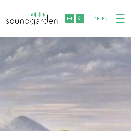
☰
DE
EN