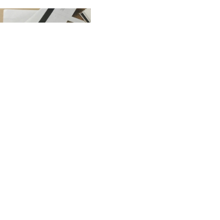
ndgarden audioguidance GmbH
Tel.:
+49 89 3
lstädter Straße 20
Fax: +49 89 3