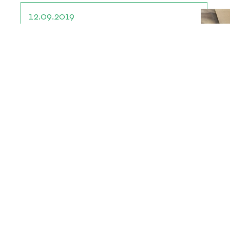
12.09.2019
Wie schreibt man eine
Audioführung
Was Sie wissen sollten, bevor Sie zu
schreiben beginnen.
Artikel lesen ›
sou
Ingo